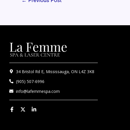
←
Previous Post
34 Bristol Rd E, Mississauga, ON L4Z 3K8
(905) 507-6996
info@lafemmespa.com
F
X
L
a
-
i
c
t
n
e
w
k
b
i
e