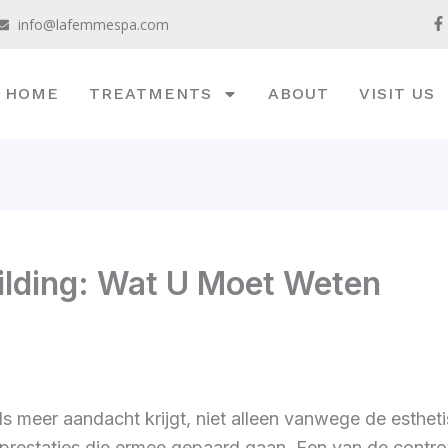
F
info@lafemmespa.com
a
c
e
b
o
HOME
TREATMENTS
ABOUT
VISIT US
o
k
-
f
ilding: Wat U Moet Weten
eds meer aandacht krijgt, niet alleen vanwege de esth
restaties die ermee gepaard gaan. Een van de controve