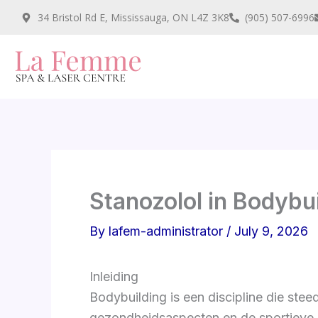
Skip
34 Bristol Rd E, Mississauga, ON L4Z 3K8
(905) 507-6996
to
content
Stanozolol in Bodybu
By
lafem-administrator
/
July 9, 2026
Inleiding
Bodybuilding is een discipline die ste
gezondheidsaspecten en de sportieve p