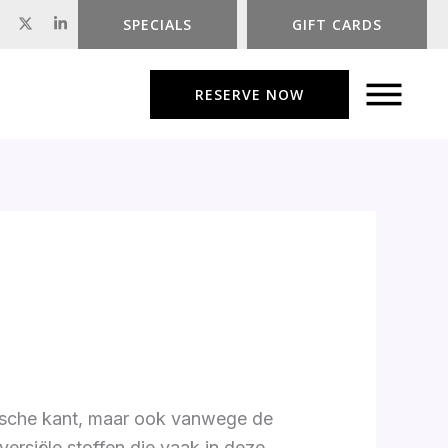
X
L
SPECIALS
GIFT CARDS
-
i
t
n
w
k
i
e
t
d
RESERVE NOW
t
i
e
n
r
-
i
n
etische kant, maar ook vanwege de
rsiële stoffen die vaak in deze