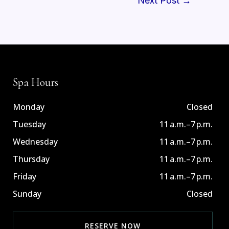
Next Post
→
Spa Hours
Monday
Closed
Tuesday
11 a.m.–7 p.m.
Wednesday
11 a.m.–7 p.m.
Thursday
11 a.m.–7 p.m.
Friday
11 a.m.–7 p.m.
Sunday
Closed
RESERVE NOW